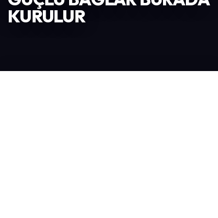
KURULUR
Katılımcı Ol
245
TOPLAM KATILIMCI
7.060
TOPLAM ZIYARETÇI
83