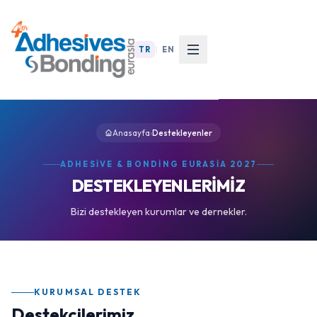
TR
|
EN
Anasayfa
›
Destekleyenler
ADHESIVE & BONDING EURASIA 2027
DESTEKLEYENLERİMİZ
Bizi destekleyen kurumlar ve dernekler.
KURUMSAL DESTEK
Destekçilerimiz