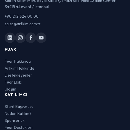
Sultan Selim Mah. Akyol Sitesi Çıkmazı Sok. No:6 Artkim Center
34415 4.Levent / İstanbul
+90 212 324 00 00
sales@artkim.com.tr
FUAR
Fuar Hakkında
Artkim Hakkında
Destekleyenler
Fuar Ekibi
Ulaşım
KATILIMCI
Stant Başvurusu
Neden Katılım?
Sponsorluk
Fuar Destekleri